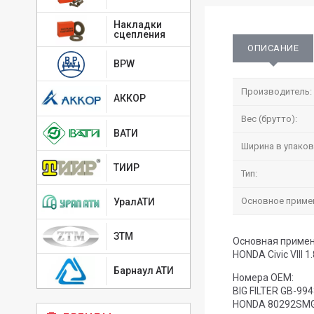
Накладки
сцепления
ОПИСАНИЕ
BPW
Производитель:
АККОР
Вес (брутто):
ВАТИ
Ширина в упаков
ТИИР
Тип:
Основное приме
УралАТИ
ЗТМ
Основная примен
HONDA Civic VIII 1.
Барнаул АТИ
Номера OEM:
BIG FILTER GB-99
HONDA 80292SM