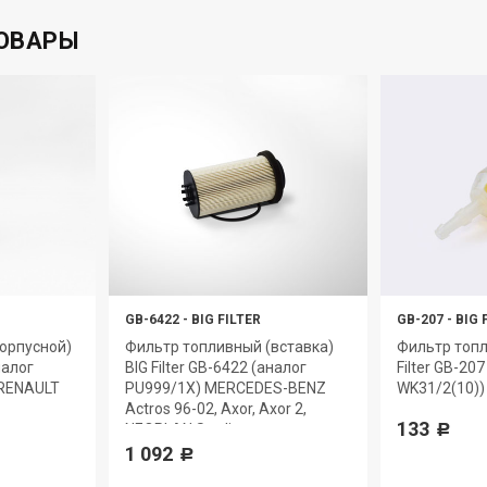
ОВАРЫ
GB-6422
-
BIG FILTER
GB-207
-
BIG 
орпусной)
Фильтр топливный (вставка)
Фильтр топл
налог
BIG Filter GB-6422 (аналог
Filter GB-20
 RENAULT
PU999/1X) MERCEDES-BENZ
WK31/2(10)) 
Actros 96-02, Axor, Axor 2,
133
NEOPLAN Starliner
Р
1 092
Р