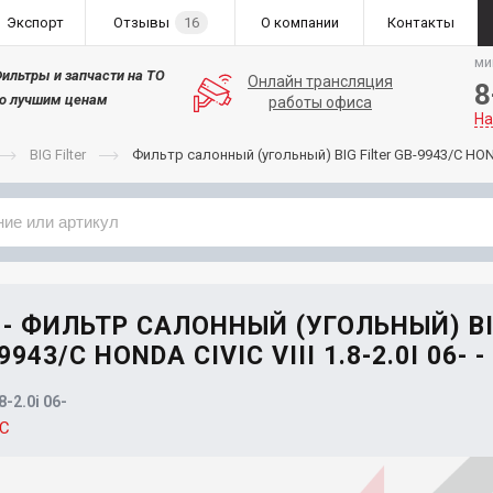
Экспорт
Отзывы
16
О компании
Контакты
ми
ильтры и запчасти на ТО
Онлайн трансляция
8
о лучшим ценам
работы офиса
На
BIG Filter
Фильтр салонный (угольный) BIG Filter GB-9943/C HONDA 
Применяемость
Бренд
C - ФИЛЬТР САЛОННЫЙ (УГОЛЬНЫЙ) B
9943/C HONDA CIVIC VIII 1.8-2.0I 06- -
8-2.0i 06-
/C