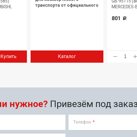
3585)
GB-95115 (а
транспорта от официального
BISHI,
MERCEDES-
дилера.
801
Р
Купить
Каталог
ли нужное?
Привезём под заказ 
Телефон
*