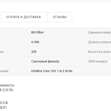
ОПЛАТА И ДОСТАВКА
ОТЗЫВЫ
BIG filter
Единица измер
0.096
Длина в упако
ке:
225
Высота в упак
Салонный фильтр
OEM номера:
нение:
HONDA Civic VIII 1.8-2.0i 06-
яемость:
8-2.0i 06-
43/CA
GE01