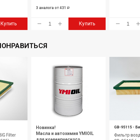
3 аналога
от 431
Р
Купить
Купить
ПОНРАВИТЬСЯ
Новинка!
GB-95115
-
Би
Масла и автохимия YMIOIL
G Filter
Фильтр возд
для коммерческого