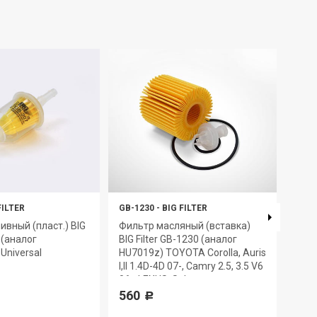
FILTER
GB-1230
-
BIG FILTER
GB-6
ивный (пласт.) BIG
Фильтр масляный (вставка)
Филь
7 (аналог
BIG Filter GB-1230 (аналог
GB-6
Universal
HU7019z) TOYOTA Corolla, Auris
330
I,II 1.4D-4D 07-, Camry 2.5, 3.5 V6
06-, LEXUS, Subaru
560
Р