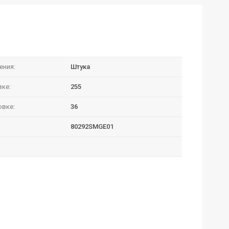
ения:
Штука
вке:
255
овке:
36
80292SMGE01