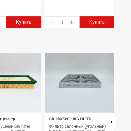
Купить
Купить
г фильтр
GB-98073/C
-
BIG FILTER
GB-9
ушный BIG Filter
Фильтр салонный (угольный)
Филь