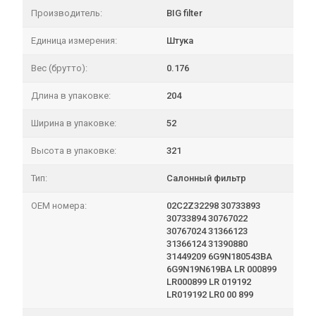
Производитель:
BIG filter
Единица измерения:
Штука
Вес (брутто):
0.176
Длина в упаковке:
204
Ширина в упаковке:
52
Высота в упаковке:
321
Тип:
Салонный фильтр
OEM номера:
02C2Z32298 30733893
30733894 30767022
30767024 31366123
31366124 31390880
31449209 6G9N180543BA
6G9N19N619BA LR 000899
LR000899 LR 019192
LR019192 LR0 00 899