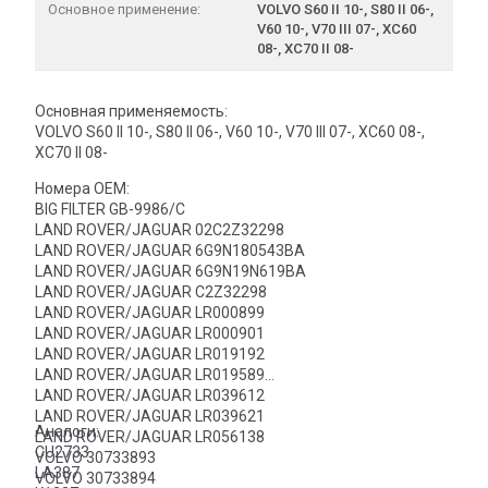
Основное применение:
VOLVO S60 II 10-, S80 II 06-,
V60 10-, V70 III 07-, XC60
08-, XC70 II 08-
Основная применяемость:
VOLVO S60 II 10-, S80 II 06-, V60 10-, V70 III 07-, XC60 08-,
XC70 II 08-
Номера OEM:
BIG FILTER GB-9986/C
LAND ROVER/JAGUAR 02C2Z32298
LAND ROVER/JAGUAR 6G9N180543BA
LAND ROVER/JAGUAR 6G9N19N619BA
LAND ROVER/JAGUAR C2Z32298
LAND ROVER/JAGUAR LR000899
LAND ROVER/JAGUAR LR000901
LAND ROVER/JAGUAR LR019192
LAND ROVER/JAGUAR LR019589
LAND ROVER/JAGUAR LR039612
LAND ROVER/JAGUAR LR039621
Аналоги:
LAND ROVER/JAGUAR LR056138
CU2733
VOLVO 30733893
LA387
VOLVO 30733894