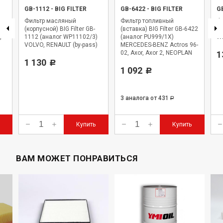
GB-1112
-
BIG FILTER
GB-6422
-
BIG FILTER
G
Фильтр масляный
Фильтр топливный
Фи
,
(корпусной) BIG Filter GB-
(вставка) BIG Filter GB-6422
BI
,
1112 (аналог WP11102/3)
(аналог PU999/1X)
WK
VOLVO, RENAULT (by-pass)
MERCEDES-BENZ Actros 96-
02, Axor, Axor 2, NEOPLAN
1
1 130
Starliner
Р
1 092
Р
3 аналога
от 431
Р
Купить
Купить
ВАМ МОЖЕТ ПОНРАВИТЬСЯ