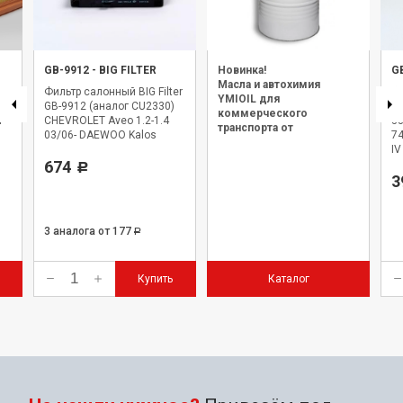
GB-9912
-
BIG FILTER
Новинка!
G
Масла и автохимия
Фильтр салонный BIG Filter
Фи
YMIOIL для
GB-9912 (аналог CU2330)
GB
коммерческого
-
CHEVROLET Aveo 1.2-1.4
38
транспорта от
03/06- DAEWOO Kalos
74
официального дилера.
IV
674
Р
3
3 аналога
от 177
Р
Купить
Каталог