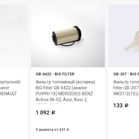
GB-6422
-
BIG FILTER
GB-207
-
BIG 
орпусной)
Фильтр топливный (вставка)
Фильтр топл
налог
BIG Filter GB-6422 (аналог
Filter GB-20
 RENAULT
PU999/1X) MERCEDES-BENZ
WK31/2(10)) 
Actros 96-02, Axor, Axor 2,
133
NEOPLAN Starliner
Р
1 092
Р
3 аналога
от 431
Р