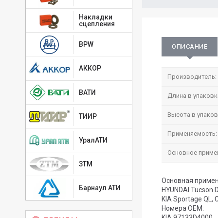
Накладки
сцепления
BPW
ОПИСАНИЕ
АККОР
Производитель:
ВАТИ
Длина в упаковк
Высота в упаков
ТИИР
Применяемость:
УралАТИ
Основное приме
ЗТМ
Основная примен
Барнаул АТИ
HYUNDAI Tucson D
KIA Sportage QL, 
Номера OEM:
KIA 97133D4000