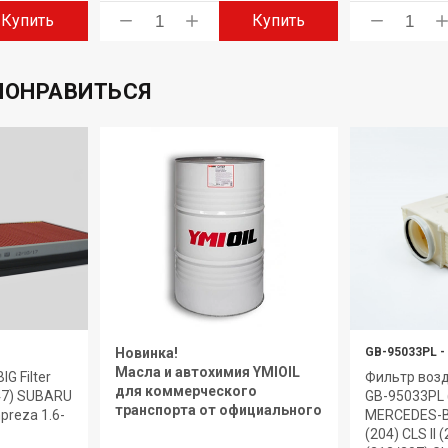
Купить
Купить
ПОНРАВИТЬСЯ
Новинка!
GB-95033PL
-
Масла и автохимия YMIOIL
G Filter
Фильтр возд
для коммерческого
47) SUBARU
GB-95033PL 
транспорта от официального
mpreza 1.6-
MERCEDES-BE
дилера.
(204) CLS II 