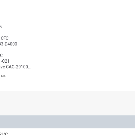
5
C
 CFC
33-D4000
4C
-C21
ive CAC-29100
 355
тью
51/C