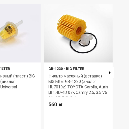
FILTER
GB-1230
-
BIG FILTER
GB-6
ивный (пласт.) BIG
Фильтр масляный (вставка)
Филь
7 (аналог
BIG Filter GB-1230 (аналог
GB-6
Universal
HU7019z) TOYOTA Corolla, Auris
330
I,II 1.4D-4D 07-, Camry 2.5, 3.5 V6
06-, LEXUS, Subaru
560
Р