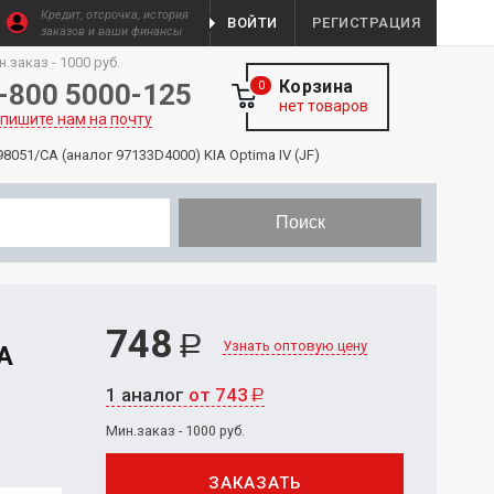
Кредит, отсрочка, история
ВОЙТИ
РЕГИСТРАЦИЯ
заказов и ваши финансы
н.заказ - 1000 руб.
Корзина
-800 5000-125
0
нет товаров
пишите нам на почту
8051/СА (аналог 97133D4000) KIA Optima IV (JF)
Поиск
748
Р
Узнать оптовую цену
А
1 аналог
от 743
Р
Мин.заказ - 1000 руб.
ЗАКАЗАТЬ