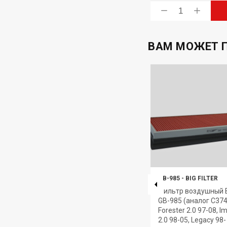
ь
Купить
ВАМ МОЖЕТ 
GB-923
-
BIG FILTER
GB-985
-
BIG FILTER
)
Фильтр воздушный BIG Filter
Фильтр воздушный BI
GB-923 (аналог C24567) SUZUKI
GB-985 (аналог C37
DI
Grand Vitara 2.4, 3.2L 08-
Forester 2.0 97-08, I
2.0 98-05, Legacy 98-