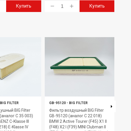
Купить
Купить
BIG FILTER
GB-95120
-
BIG FILTER
GB-6
ушный BIG Filter
Фильтр воздушный BIG Filter
Филь
(аналог C 35 003)
GB-95120 (аналог C 22 018)
BIG 
NZ C-Klasse III
BMW 2 Active Tourer (F45) X1 II
PU10
(218) E-Klasse IV
(F48) X2 I (F39) MINI Clubman II
04-1