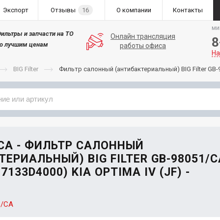
Экспорт
Отзывы
16
О компании
Контакты
ми
ильтры и запчасти на ТО
Онлайн трансляция
8
о лучшим ценам
работы офиса
На
BIG Filter
Фильтр салонный (антибактериальный) BIG Filter GB-9
Применяемость
Бренд
/СА - ФИЛЬТР САЛОННЫЙ
ЕРИАЛЬНЫЙ) BIG FILTER GB-98051/С
7133D4000) KIA OPTIMA IV (JF) -
1/СА