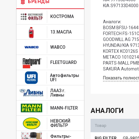
БРЕНДЫ
KIA S97133D4000
КОСТРОМА
Аналоги:
BOSM BFSU-1644
13.МАСЛА
FORTECH FS-151
GOODWILL AG 715
HYUNDAI/KIA 971
WABCO
KORTEX KC0126S
METACO 101021
FLEETGUARD
PARTS-MALL PMB
SAKURA Automot
SCT Germany SAK
Автофильтры
Показать полнос
UFI
TDK DK134A
ZEKKERT IF-3106K
ЛААЗ г.
Ливны
MANN-FILTER
АНАЛОГИ
НЕВСКИЙ
ФИЛЬТР
Товар
Фильтры-
BIG FILTER
GB-980