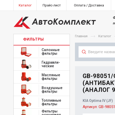
Каталог
Прайс-лист
Оплата / Доставка
Ф
п
Главная
Каталог
ФИЛЬТРЫ
Салонные
фильтры
Гидравли-
Тип
ческие
GB-98051
Масляные
фильтры
(АНТИБАКТ
Воздушные
(АНАЛОГ 9
фильтры
Топливные
KIA Optima IV (JF)
фильтры
Артикул:
GB-9805
Фильтры
осушителя