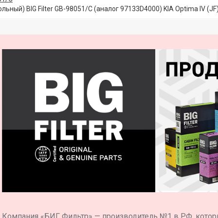
льный) BIG Filter GB-98051/C (аналог 97133D4000) KIA Optima IV (JF
Компания «БИГ Фильтр» — производитель №1 в РФ, котор