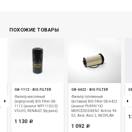
ПОХОЖИЕ ТОВАРЫ
GB-1112
-
BIG FILTER
GB-6422
-
BIG FILTER
G
Фильтр масляный
Фильтр топливный
Фи
,
(корпусной) BIG Filter GB-
(вставка) BIG Filter GB-6422
BI
,
1112 (аналог WP11102/3)
(аналог PU999/1X)
WK
VOLVO, RENAULT (by-pass)
MERCEDES-BENZ Actros 96-
02, Axor, Axor 2, NEOPLAN
1
1 130
Starliner
Р
1 092
Р