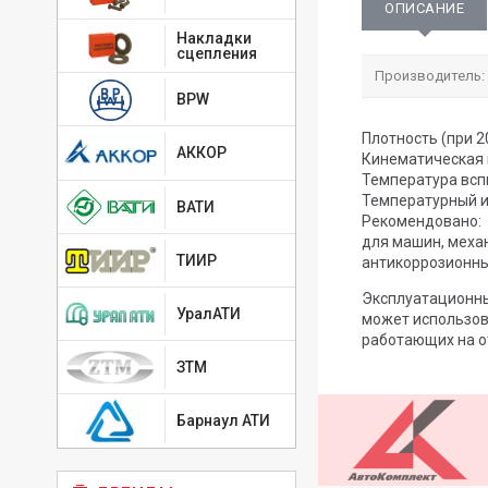
ОПИСАНИЕ
Накладки
сцепления
Производитель:
BPW
Плотность (при 20
АККОР
Кинематическая в
Температура всп
Температурный и
ВАТИ
Рекомендовано:
для машин, меха
ТИИР
антикоррозионны
Эксплуатационны
УралАТИ
может использов
работающих на о
ЗТМ
Барнаул АТИ