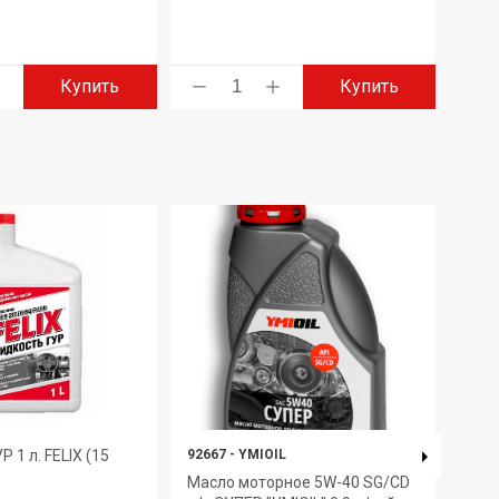
Купить
Купить
 1 л. FELIX (15
92667
-
YMIOIL
6027
Масло моторное 5W-40 SG/CD
Соли