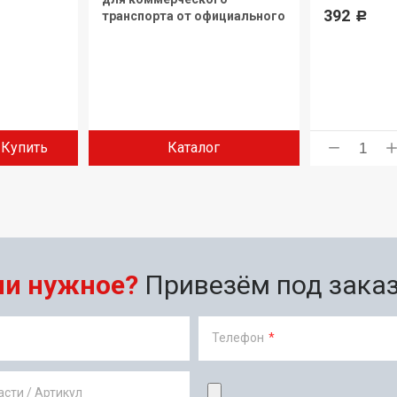
392
транспорта от официального
Р
дилера.
Купить
Каталог
ли нужное?
Привезём под заказ 
Телефон
*
сти / Артикул