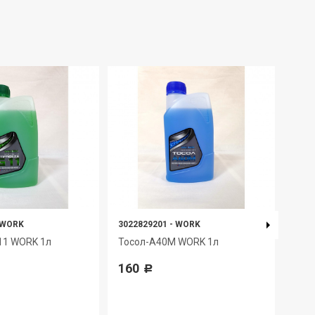
WORK
3022829201
-
WORK
4650
11 WORK 1л
Тосол-А40М WORK 1л
Мас
TAN
160
Р
553