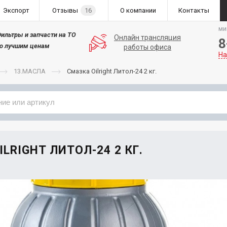
Экспорт
Отзывы
16
О компании
Контакты
ми
ильтры и запчасти на ТО
Онлайн трансляция
8
о лучшим ценам
работы офиса
На
13.МАСЛА
Смазка Oilright Литол-24 2 кг.
Применяемость
Бренд
LRIGHT ЛИТОЛ-24 2 КГ.