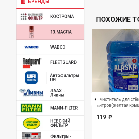
БРЕНДЫ
КОСТРОМА
ПОХОЖИЕ Т
13.МАСЛА
WABCO
FLEETGUARD
Автофильтры
UFI
ЛААЗ г.
Ливны
4650229680819
-
ТАТНЕФТЬ
Очиститель для стёк
литров(желтая кры
Масло моторное Татнефть-
MANN-FILTER
-30
LUXE синтетика API
119
Р
SN/SM/ILSAC GF-5 5W-30 4л
НЕВСКИЙ
ФИЛЬТР
1 556
Р
Фильтры-