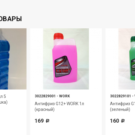
ОВАРЫ
л 5
3022829001
-
WORK
3022829101
-
шка)
Антифриз G12+ WORK 1л
Антифриз G
(красный)
(зеленый)
169
160
Р
Р