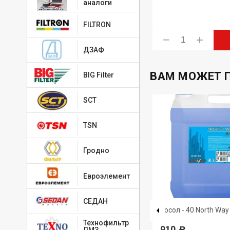
аналоги
FILTRON
ь
Купить
ДЗАФ
ВАМ МОЖЕТ 
BIG Filter
SCT
TSN
Гродно
Евроэлемент
СЕДАН
52227
Тосол - 40 North Way 
0
Жидкий ключ 3TON 335 мл. (12
Технофильтр
910
ЛМЗ
Р