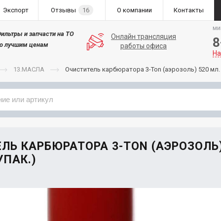
Экспорт
Отзывы
16
О компании
Контакты
ми
ильтры и запчасти на ТО
Онлайн трансляция
8
о лучшим ценам
работы офиса
На
13.МАСЛА
Очиститель карбюратора 3-Ton (аэрозоль) 520 мл. (
Применяемость
Бренд
ЛЬ КАРБЮРАТОРА 3-TON (АЭРОЗОЛЬ)
УПАК.)