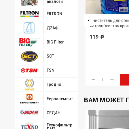
аналоги
FILTRON
4650229680819
-
ТАТНЕФТЬ
Очиститель для стёк
литров(желтая кры
Масло моторное Татнефть-
ДЗАФ
-30
LUXE синтетика API
119
Р
SN/SM/ILSAC GF-5 5W-30 4л
BIG Filter
1 556
Р
SCT
TSN
ь
Купить
Гродно
Евроэлемент
ВАМ МОЖЕТ 
СЕДАН
Технофильтр
ЛМЗ