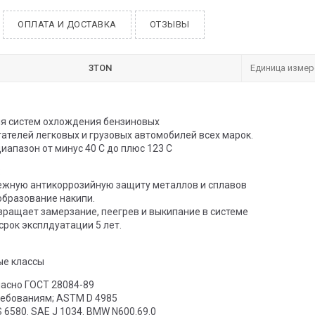
ОПЛАТА И ДОСТАВКА
ОТЗЫВЫ
3TON
Единица измер
я систем охлождения бензиновых
ателей легковых и грузовых автомобилей всех марок.
апазон от минус 40 С до плюс 123 С
:
ежную антикоррозийную защиту металлов и сплавов
бразование накипи.
ращает замерзание, пеегрев и выкипание в системе
рок эксплдуатации 5 лет.
ые классы
ласно ГОСТ 28084-89
ребованиям; ASTM D 4985
D 3306 D 4556? BS 6580. SAE J 1034. BMW N600.69.0