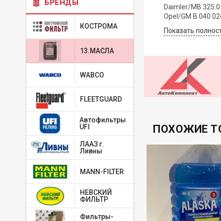
БРЕНДЫ
Daimler/MB 325.0
Opel/GM B 040 02
КОСТРОМА
Показать полнос
13.МАСЛА
WABCO
FLEETGUARD
Автофильтры
ПОХОЖИЕ Т
UFI
ЛААЗ г.
Ливны
MANN-FILTER
НЕВСКИЙ
ФИЛЬТР
Фильтры-