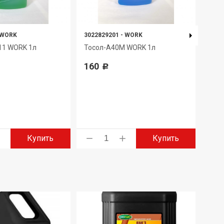
WORK
3022829201
-
WORK
4650
11 WORK 1л
Тосол-А40М WORK 1л
Мас
TAN
160
Р
553
Купить
Купить