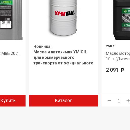
Новинка!
2507
Масла и автохимия YMIOIL
t М8В 20 л.
Масло мотор
для коммерческого
10 л. (Дизел
транспорта от официального
дилера.
2 091
Р
Купить
Каталог