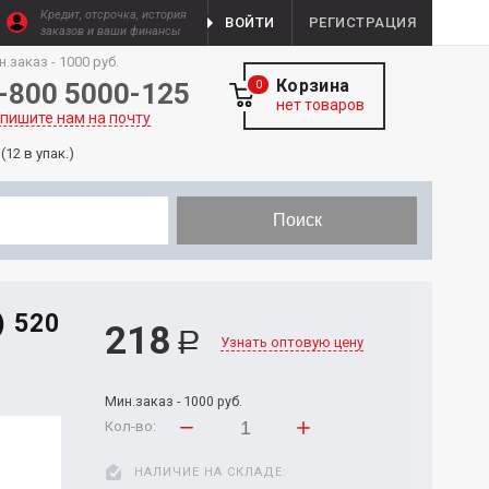
Кредит, отсрочка, история
ВОЙТИ
РЕГИСТРАЦИЯ
заказов и ваши финансы
н.заказ - 1000 руб.
Корзина
-800 5000-125
0
нет товаров
пишите нам на почту
12 в упак.)
Поиск
 520
218
Р
Узнать оптовую цену
Мин.заказ - 1000 руб.
Кол-во:
НАЛИЧИЕ НА СКЛАДЕ: