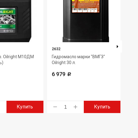
2632
3022
. Oilright М10ДМ
Гидромасло марки "ВМГЗ"
Ант
ь)
Oilright 30 л.
(кра
6 979
1 4
Р
Купить
Купить