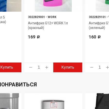
л 5
3022829001
-
WORK
3022829101
-
шка)
Антифриз G12+ WORK 1л
Антифриз G
(красный)
(зеленый)
169
160
Р
Р
Купить
Купить
ПОНРАВИТЬСЯ