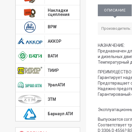
ОПИСАНИЕ
Накладки
сцепления
BPW
Производитель:
АККОР
НАЗНАЧЕНИЕ:
Предназначен дл
ВАТИ
и дизельных двиг
Температурный ди
ТИИР
ПРЕИМУЩЕСТВО
Гарантирует над
Предотвращает о
УралАТИ
Надежно предотв
Гарантированый с
ЗТМ
Эксплуатационн
Барнаул АТИ
Выпускается сог
Соответствует т