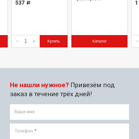
537
1
Р
официального дилера.
Купить
Каталог
Не нашли нужное?
Привезём под
заказ в течение трёх дней!
Ваше имя
Телефон
*