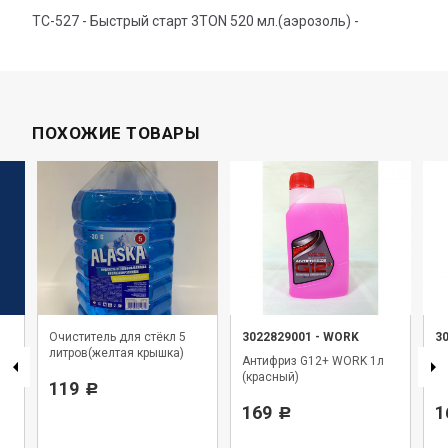
ТС-527 - Быстрый старт 3TON 520 мл.(аэрозоль) -
ПОХОЖИЕ ТОВАРЫ
Очиститель для стёкл 5
3022829001
-
WORK
3
литров(желтая крышка)
Антифриз G12+ WORK 1л
А
(красный)
(з
119
Р
169
1
Р