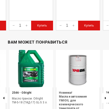
Купить
Купить
ВАМ МОЖЕТ ПОНРАВИТЬСЯ
2546
-
Oilright
Новинка!
2
Масла и автохимия
Масло трансм. Oilright
Ма
YMIOIL для
ТМ-5-18 (ТАД-17) GL-5 3 л.
10
коммерческого
транспорта от