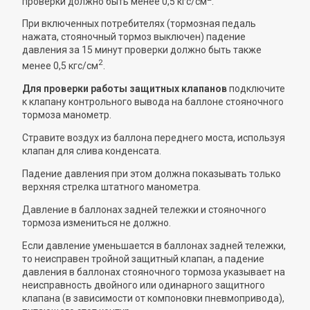
проверки должно быть менее 0,5 кгс/см
.
При включенных потребителях (тормозная педаль
нажата, стояночный тормоз выключен) падение
давления за 15 минут проверки должно быть также
2
менее 0,5 кгс/см
.
Для проверки работы защитных клапанов
подключите
к клапану контрольного вывода на баллоне стояночного
тормоза манометр.
Стравите воздух из баллона переднего моста, используя
клапан для слива конденсата.
Падение давления при этом должна показывать только
верхняя стрелка штатного манометра.
Давление в баллонах задней тележки и стояночного
тормоза измениться не должно.
Если давление уменьшается в баллонах задней тележки,
то неисправен тройной защитный клапан, а падение
давления в баллонах стояночного тормоза указывает на
неисправность двойного или одинарного защитного
клапана (в зависимости от компоновки пневмопривода),