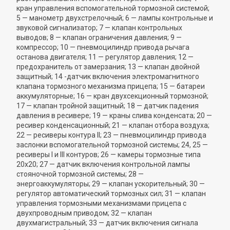
кран управления вспомогательной тормозной системой;
5 — манометр двухстрелочный; 6 — лампы контрольные и
звуковой сигнализатор; 7 — клапан контрольных
выводов; 8 — клапан ограничения давления; 9 —
компрессор; 10 — пневмоцилиндр привода рычага
останова двигателя; 11 — регулятор давления; 12 —
предохранитель от замерзания; 13 — клапан двойной
защитный; 14 -датчик включения электромагнитного
клапана тормозного механизма прицепа; 15 — батареи
аккумуляторные; 16 — кран двухсекционный тормозной;
17 — клапан тройной защитный; 18 — датчик падения
давления в ресивере; 19 — краны слива конденсата; 20 —
ресивер конденсационный; 21 — клапан отбора воздуха;
22 — ресиверы контура II; 23 — пневмоцилиндр привода
заслонки вспомогательной тормозной системы; 24, 25 —
ресиверы I и III контуров; 26 — камеры тормозные типа
20х20; 27 — датчик включения контрольной лампы
стояночной тормозной системы; 28 —
энергоаккумуляторы; 29 — клапан ускорительный; 30 —
регулятор автоматический тормозных сил; 31 — клапан
управления тормозными механизмами прицепа с
двухпроводным приводом; 32 — клапан
двухмагистральный; 33 — датчик включения сигнала