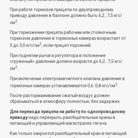
При работе тормозов прицепа по двухпроводному
приводу давление в баллоне должно быть 6,2...7,5 кгс/
2
см
.
При торможении прицепа рабочим или стояночным
тормозом давление в тормозных камерах возрастает от
2
0 до 3,0 кгс/см
, если прицеп порожний.
При поднятии рычага регулятора в положение
«груженый» давление должно возрасти до 6,2...7,5 кгс/
2
см
.
При включении электромагнитного клапана давление в
2
тормозных камерах устанавливается 0,6..0,8 кгс/см
.
После растормаживания сжатый воздух должен
сбрасываться в атмосферу полностью, без задержек.
Для перевода прицепа на работу по однопроводному
приводу
надо перекрыть разобщительные краны в
питающей и управляющей магистралях тягача.
Как только закроется разобщительный кран в питающей