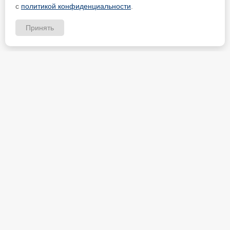
с
политикой конфиденциальности
.
Принять
ИП Петрищев Анатолий Анатольевич
ИНН 480700451184
Карта партнёра