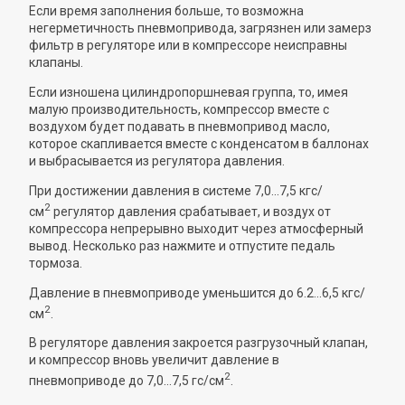
Если время заполнения больше, то возможна
негерметичность пневмопривода, загрязнен или замерз
фильтр в регуляторе или в компрессоре неисправны
клапаны.
Если изношена цилиндропоршневая группа, то, имея
малую производительность, компрессор вместе с
воздухом будет подавать в пневмопривод масло,
которое скапливается вместе с конденсатом в баллонах
и выбрасывается из регулятора давления.
При достижении давления в системе 7,0...7,5 кгс/
2
см
регулятор давления срабатывает, и воздух от
компрессора непрерывно выходит через атмосферный
вывод. Несколько раз нажмите и отпустите педаль
тормоза.
Давление в пневмоприводе уменьшится до 6.2...6,5 кгс/
2
см
.
В регуляторе давления закроется разгрузочный клапан,
и компрессор вновь увеличит давление в
2
пневмоприводе до 7,0...7,5 гс/см
.