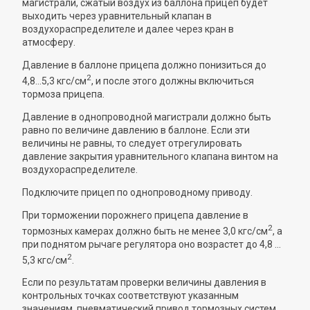
магистрали, сжатый воздух из баллона прицеп будет
выходить через уравнительный клапан в
воздухораспределителе и далее через кран в
атмосферу.
Давление в баллоне прицепа должно понизиться до
2
4,8...5,3 кгс/см
, и после этого должны включиться
тормоза прицепа.
Давление в однопроводной магистрали должно быть
равно по величине давлению в баллоне. Если эти
величины не равны, то следует отрегулировать
давление закрытия уравнительного клапана винтом на
воздухораспределителе.
Подключите прицеп по однопроводному приводу.
При торможении порожнего прицепа давление в
2
тормозных камерах должно быть не менее 3,0 кгс/см
, а
при поднятом рычаге регулятора оно возрастет до 4,8 ...
2
5,3 кгс/см
.
Если по результатам проверки величины давления в
контрольных точках соответствуют указанным
значениям, пневматический привод тормозных систем