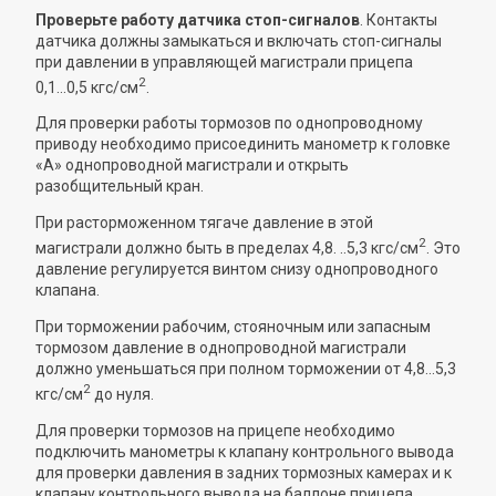
Проверьте работу датчика стоп-сигналов
. Контакты
датчика должны замыкаться и включать стоп-сигналы
при давлении в управляющей магистрали прицепа
2
0,1...0,5 кгс/см
.
Для проверки работы тормозов по однопроводному
приводу необходимо присоединить манометр к головке
«А» однопроводной магистрали и открыть
разобщительный кран.
При расторможенном тягаче давление в этой
2
магистрали должно быть в пределах 4,8. ..5,3 кгс/см
. Это
давление регулируется винтом снизу однопроводного
клапана.
При торможении рабочим, стояночным или запасным
тормозом давление в однопроводной магистрали
должно уменьшаться при полном торможении от 4,8...5,3
2
кгс/см
до нуля.
Для проверки тормозов на прицепе необходимо
подключить манометры к клапану контрольного вывода
для проверки давления в задних тормозных камерах и к
клапану контрольного вывода на баллоне прицепа.