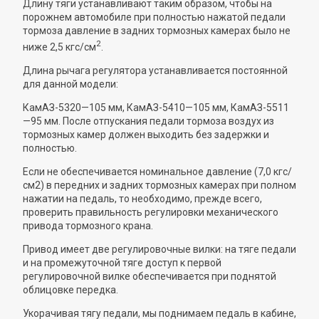
Длину тяги устанавливают таким образом, чтобы на
порожнем автомобиле при полностью нажатой педали
тормоза давление в задних тормозных камерах было не
2
ниже 2,5 кгс/см
.
Длина рычага регулятора устанавливается постоянной
для данной модели:
КамАЗ-5320—105 мм, КамАЗ-5410—105 мм, КамАЗ-5511
—95 мм. После отпускания педали тормоза воздух из
тормозных камер должен выходить без задержки и
полностью.
Если не обеспечивается номинальное давление (7,0 кгс/
см2) в передних и задних тормозных камерах при полном
нажатии на педаль, то необходимо, прежде всего,
проверить правильность регулировки механического
привода тормозного крана.
Привод имеет две регулировочные вилки: на тяге педали
и на промежуточной тяге доступ к первой
регулировочной вилке обеспечивается при поднятой
облицовке передка.
Укорачивая тягу педали, мы поднимаем педаль в кабине,