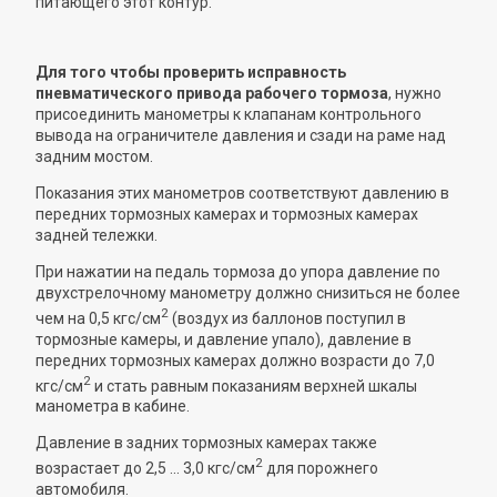
питающего этот контур.
Для того чтобы проверить исправность
пневматического привода рабочего тормоза
, нужно
присоединить манометры к клапанам контрольного
вывода на ограничителе давления и сзади на раме над
задним мостом.
Показания этих манометров соответствуют давлению в
передних тормозных камерах и тормозных камерах
задней тележки.
При нажатии на педаль тормоза до упора давление по
двухстрелочному манометру должно снизиться не более
2
чем на 0,5 кгс/см
(воздух из баллонов поступил в
тормозные камеры, и давление упало), давление в
передних тормозных камерах должно возрасти до 7,0
2
кгс/см
и стать равным показаниям верхней шкалы
манометра в кабине.
Давление в задних тормозных камерах также
2
возрастает до 2,5 ... 3,0 кгс/см
для порожнего
автомобиля.