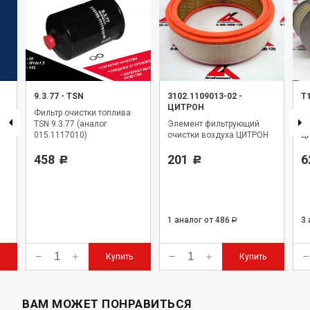
9.3.77
-
TSN
3102.1109013-02
-
Т
ЦИТРОН
Фильтр очистки топлива
Э
TSN 9.3.77 (аналог
Элемент фильтрующий
оч
015.1117010)
очистки воздуха ЦИТРОН
Ц
458
201
6
Р
Р
1 аналог
от 486
3
Р
Купить
Купить
ВАМ МОЖЕТ ПОНРАВИТЬСЯ