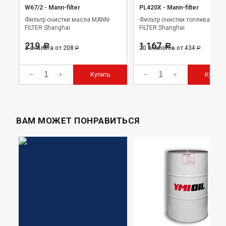
W67/2
-
Mann-filter
PL420X
-
Mann-filter
Фильтр очистки масла MANN-
Фильтр очистки топлива MAN
FILTER Shanghai
FILTER Shanghai
219
1 167
Р
Р
2 аналога
от 208
20 аналогов
от 434
Р
Р
Купить
Купить
ВАМ МОЖЕТ ПОНРАВИТЬСЯ