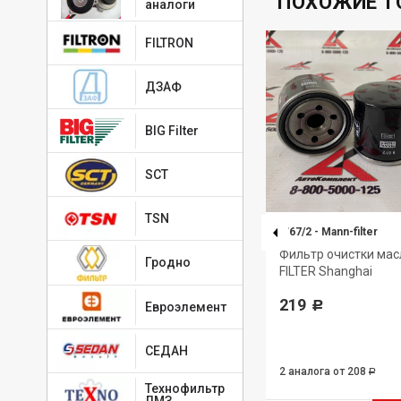
ПОХОЖИЕ Т
аналоги
FILTRON
ДЗАФ
BIG Filter
SCT
TSN
PU855X
-
MANN-FILTER
W67/2
-
Mann-filter
N-
Элемент фильтрующий
Фильтр очистки ма
Гродно
очистки топлива MANN-FILTER
FILTER Shanghai
1 286
219
Р
Р
Евроэлемент
СЕДАН
2 аналога
от 208
Р
Технофильтр
ЛМЗ