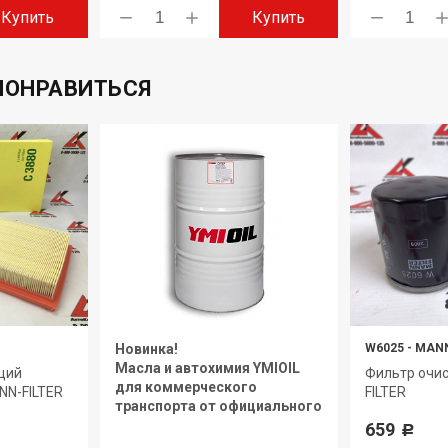
Купить
Купить
ПОНРАВИТЬСЯ
Новинка!
W6025
-
MANN
Масла и автохимия YMIOIL
щий
Фильтр очи
для коммерческого
NN-FILTER
FILTER
транспорта от официального
дилера.
659
Р