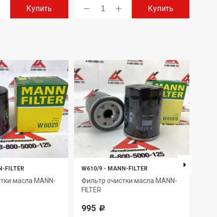
Купить
Купить
-FILTER
W610/9
-
MANN-FILTER
W67/
стки масла MANN-
Фильтр очистки масла MANN-
Фил
FILTER
FILT
995
688
Р