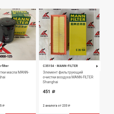
filter
C35154
-
MANN-FILTER
W712
стки масла MANN-
Элемент фильтрующий
Фил
ghai
очистки воздуха MANN-FILTER
FILT
Shanghai
396
451
Р
95
2 аналога
от 233
3 ан
Р
Р