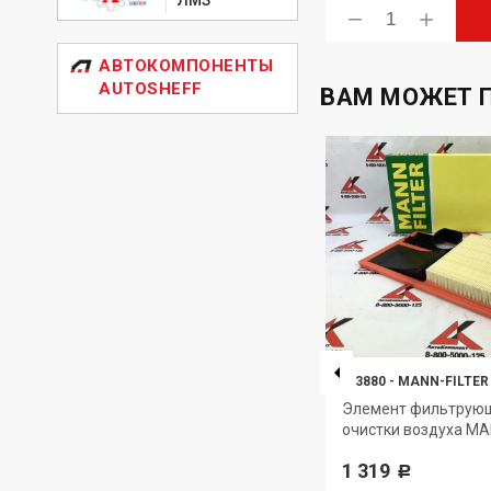
ь
Купить
АВТОКОМПОНЕНТЫ
AUTOSHEFF
ВАМ МОЖЕТ 
WK940/16X
-
MANN-FILTER
C 3880
-
MANN-FILTER
N-
Фильтр очистки топлива
Элемент фильтрую
MANN-FILTER
очистки воздуха MA
2 012
1 319
Р
Р