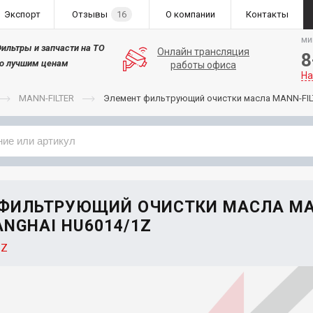
Экспорт
Отзывы
16
О компании
Контакты
ми
ильтры и запчасти на ТО
Онлайн трансляция
8
о лучшим ценам
работы офиса
На
MANN-FILTER
Элемент фильтрующий очистки масла MANN-FIL
Применяемость
Бренд
 ФИЛЬТРУЮЩИЙ ОЧИСТКИ МАСЛА MA
ANGHAI HU6014/1Z
1Z