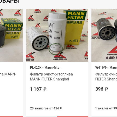
ОВАРЫ
PL420X
-
Mann-filter
W610/9
-
Mann-
сла MANN-
Фильтр очистки топлива
Фильтр очи
MANN-FILTER Shanghai
FILTER Shan
1 167
396
Р
Р
20 аналогов
от 434
1 аналог
от 9
Р