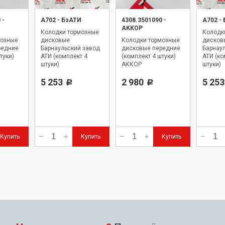
0
-
А702
-
БзАТИ
4308.3501090
-
А702
-
АККОР
Колодки тормозные
Колодк
мозные
дисковые
Колодки тормозные
дисков
редние
Барнаульский завод
дисковые передние
Барнау
туки)
АТИ (комплект 4
(комплект 4 штуки)
АТИ (ко
штуки)
АККОР
штуки)
5 253
2 980
5 253
Р
Р
Купить
Купить
Купить