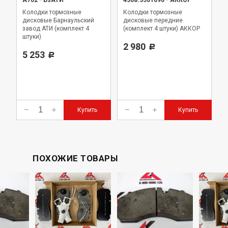
А702
-
БзАТИ
4308.3501090
-
АККОР
Колодки тормозные
Колодки тормозные
дисковые Барнаульский
дисковые передние
завод АТИ (комплект 4
(комплект 4 штуки) АККОР
штуки)
2 980
Р
5 253
Р
Купить
Купить
ПОХОЖИЕ ТОВАРЫ