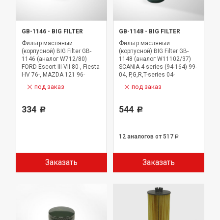
GB-1146
-
BIG FILTER
GB-1148
-
BIG FILTER
Фильтр масляный
Фильтр масляный
(корпусной) BIG Filter GB-
(корпусной) BIG Filter GB-
1146 (аналог W712/80)
1148 (аналог W11102/37)
FORD Escort III-VII 80-, Fiesta
SCANIA 4 series (94-164) 99-
I-IV 76-, MAZDA 121 96-
04, P,G,R,T-series 04-
под заказ
под заказ
334
544
Р
Р
12 аналогов
от 517
Р
Заказать
Заказать