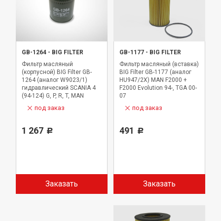
GB-1264
-
BIG FILTER
GB-1177
-
BIG FILTER
Фильтр масляный
Фильтр масляный (вставка)
(корпусной) BIG Filter GB-
BIG Filter GB-1177 (аналог
1264 (аналог W9023/1)
HU947/2X) MAN F2000 +
гидравлический SCANIA 4
F2000 Evolution 94-, TGA 00-
(94-124) G, P, R, T, MAN
07
TRUCK TGS 07-
под заказ
под заказ
1 267
491
Р
Р
Заказать
Заказать