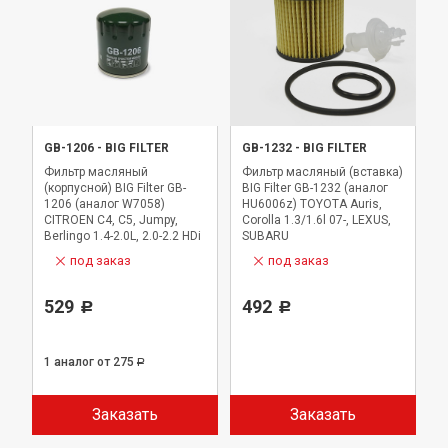
GB-1206
-
BIG FILTER
GB-1232
-
BIG FILTER
Фильтр масляный
Фильтр масляный (вставка)
(корпусной) BIG Filter GB-
BIG Filter GB-1232 (аналог
1206 (аналог W7058)
HU6006z) TOYOTA Auris,
CITROEN C4, C5, Jumpy,
Corolla 1.3/1.6l 07-, LEXUS,
Berlingo 1.4-2.0L, 2.0-2.2 HDi
SUBARU
89-, PEUGEOT 206,307, Boxer
под заказ
под заказ
529
492
Р
Р
1 аналог
от 275
Р
Заказать
Заказать