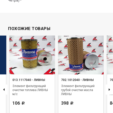
Четра) -
ПОХОЖИЕ ТОВАРЫ
013.1117040
-
ЛИВНЫ
702.1012040
-
ЛИВНЫ
7
Элемент фильтрующий
Элемент фильтрующий
Э
очистки топлива ЛИВНЫ
грубой очистки масла
то
м/с
ЛИВНЫ
Л
106
398
8
Р
Р