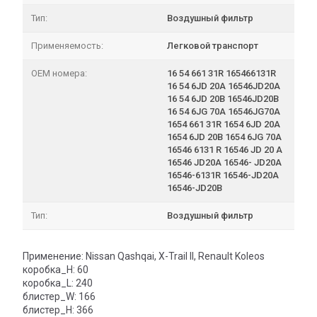
Тип:
Воздушный фильтр
Применяемость:
Легковой транспорт
OEM номера:
16 54 661 31R 165466131R
16 54 6JD 20A 16546JD20A
16 54 6JD 20B 16546JD20B
16 54 6JG 70A 16546JG70A
1654 661 31R 1654 6JD 20A
1654 6JD 20B 1654 6JG 70A
16546 6131 R 16546 JD 20 A
16546 JD20A 16546- JD20A
16546-6131R 16546-JD20A
16546-JD20B
Тип:
Воздушный фильтр
Применение: Nissan Qashqai, X-Trail II, Renault Koleos
коробка_H: 60
коробка_L: 240
блистер_W: 166
блистер_H: 366