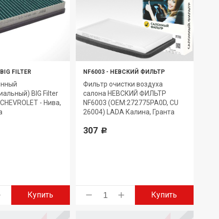
BIG FILTER
NF6003
-
НЕВСКИЙ ФИЛЬТР
онный
Фильтр очистки воздуха
альный) BIG Filter
салона НЕВСКИЙ ФИЛЬТР
CHEVROLET - Нива,
NF6003 (OEM:272775PA0D, CU
а
26004) LADA Калина, Гранта
307
Р
Купить
Купить