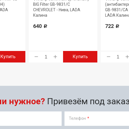
04)
BIG Filter GB-9831/C
(антибактери
LADA
CHEVROLET - Нива, LADA
GB-9831/CA 
Калина
LADA Калин
640
722
Р
Р
Купить
Купить
ли нужное?
Привезём под заказ 
Телефон
*