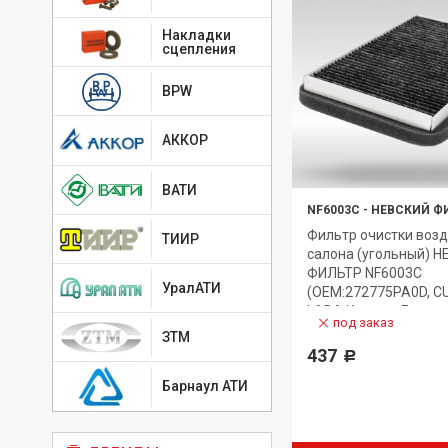
Накладки
сцепления
BPW
АККОР
ВАТИ
NF6003C
-
НЕВСКИЙ Ф
Фильтр очистки возд
ТИИР
салона (угольный) 
ФИЛЬТР NF6003C
УралАТИ
(OEM:272775PA0D, CU
LADA Калина, Гранта
под заказ
ЗТМ
437
Р
Барнаул АТИ