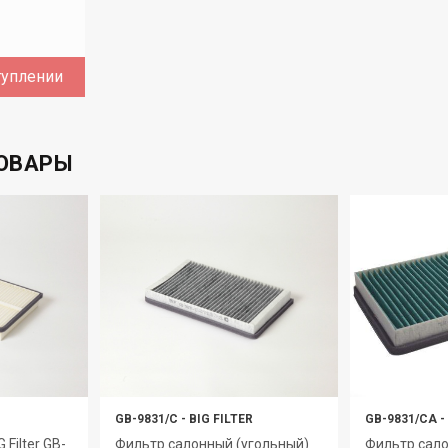
туплении
ОВАРЫ
GB-9831/C
-
BIG FILTER
GB-9831/CA
-
Filter GB-
Фильтр салонный (угольный)
Фильтр сал