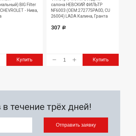
альный) BIG Filter
салона НЕВСКИЙ ФИЛЬТР
9831
CHEVROLET - Нива,
NF6003 (OEM:272775PA0D, CU
CHEV
а
26004) LADA Калина, Гранта
Кал
307
415
Р
Купить
Купить
в течение трёх дней!