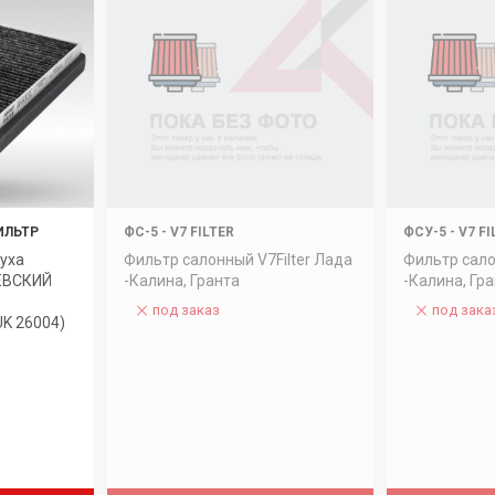
ИЛЬТР
ФС-5
-
V7 FILTER
ФСУ-5
-
V7 FI
уха
Фильтр салонный V7Filter Лада
Фильтр сало
НЕВСКИЙ
-Калина, Гранта
-Калина, Гр
под заказ
под зака
K 26004)