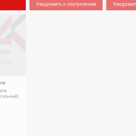
Уведомить о поступлении
Уведомит
етр
уха
гольный)