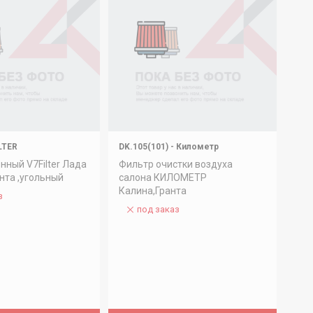
LTER
DK.105(101)
-
Километр
нный V7Filter Лада
Фильтр очистки воздуха
анта ,угольный
салона КИЛОМЕТР
Калина,Гранта
з
под заказ