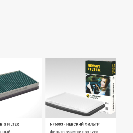
BIG FILTER
NF6003
-
НЕВСКИЙ ФИЛЬТР
GB-9
онный
Фильтр очистки воздуха
Филь