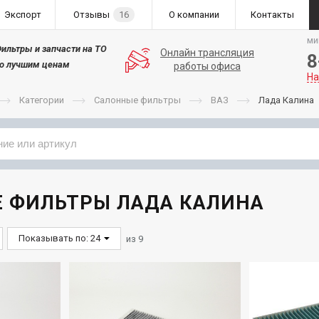
Экспорт
Отзывы
16
О компании
Контакты
ми
ильтры и запчасти на ТО
Онлайн трансляция
8
о лучшим ценам
работы офиса
На
Категории
Салонные фильтры
ВАЗ
Лада Калина
Применяемость
Бренд
 ФИЛЬТРЫ ЛАДА КАЛИНА
Показывать по: 24
из
9