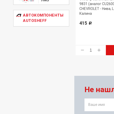
er
салона НЕВСКИЙ ФИЛЬТР
9831 (аналог CU260
ва,
NF6003 (OEM:272775PA0D, CU
CHEVROLET - Нива, 
26004) LADA Калина, Гранта
Калина
АВТОКОМПОНЕНТЫ
AUTOSHEFF
307
415
Р
Р
ь
Купить
Не наш
Ваше имя