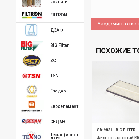
аналоги
FILTRON
Уведомить о пос
ДЗАФ
BIG Filter
ПОХОЖИЕ Т
SCT
TSN
Гродно
Евроэлемент
СЕДАН
NF6003
-
НЕВСКИЙ ФИЛЬТР
GB-9831
-
BIG FILTER
Технофильтр
Фильтр очистки воздуха
Фильтр салонный BIG 
ЛМЗ