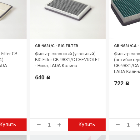
GB-9831/C
-
BIG FILTER
GB-9831/CA
-
Filter GB-
Фильтр салонный (угольный)
Фильтр сал
4)
BIG Filter GB-9831/C CHEVROLET
(антибактери
LADA
- Нива, LADA Калина
GB-9831/CA 
LADA Калин
640
Р
722
Р
Купить
Купить