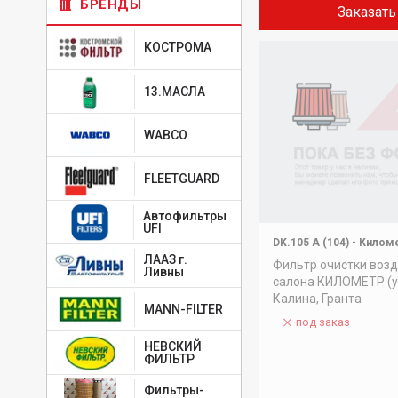
БРЕНДЫ
Заказать
КОСТРОМА
13.МАСЛА
WABCO
FLEETGUARD
Автофильтры
UFI
DK.105 A (104)
-
Килом
ЛААЗ г.
Фильтр очистки возд
Ливны
салона КИЛОМЕТР (у
Калина, Гранта
MANN-FILTER
под заказ
НЕВСКИЙ
ФИЛЬТР
Фильтры-