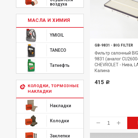
воздуха
МАСЛА И ХИМИЯ
YMIOIL
GB-9831
-
BIG FILTER
TANECO
Фильтр салонный BIG 
9831 (аналог CU2600
CHEVROLET - Нива, 
Татнефть
Калина
415
Р
КОЛОДКИ, ТОРМОЗНЫЕ
НАКЛАДКИ
Накладки
Колодки
Заклепки