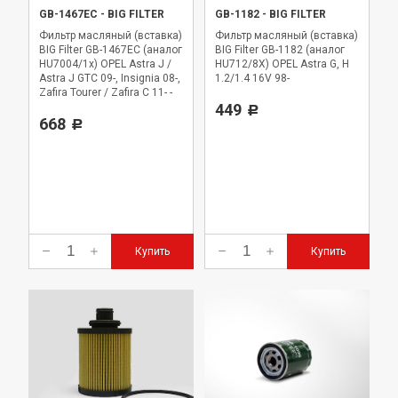
GB-1467EC
-
BIG FILTER
GB-1182
-
BIG FILTER
Фильтр масляный (вставка)
Фильтр масляный (вставка)
BIG Filter GB-1467EC (аналог
BIG Filter GB-1182 (аналог
HU7004/1x) OPEL Astra J /
HU712/8X) OPEL Astra G, H
Astra J GTC 09-, Insignia 08-,
1.2/1.4 16V 98-
Zafira Tourer / Zafira C 11- -
all 2,0 CDTi
449
Р
668
Р
Купить
Купить