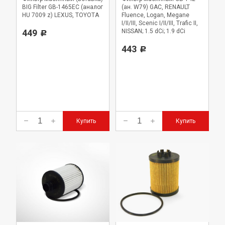
BIG Filter GB-1465EC (аналог
(ан. W79) GAC, RENAULT
HU 7009 z) LEXUS, TOYOTA
Fluence, Logan, Megane
I/II/III, Scenic I/II/III, Trafic II,
449
NISSAN; 1.5 dCi; 1.9 dCi
Р
443
Р
Купить
Купить