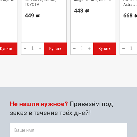
TOYOTA
I/II/III, Trafic II, NISSAN;
Astra J 
1.5 dCi; 1.9 dCi
443
09-, Insi
Р
449
Tourer / 
668
Р
all 2,0 
Купить
Купить
Купить
Не нашли нужное?
Привезём под
заказ в течение трёх дней!
Ваше имя