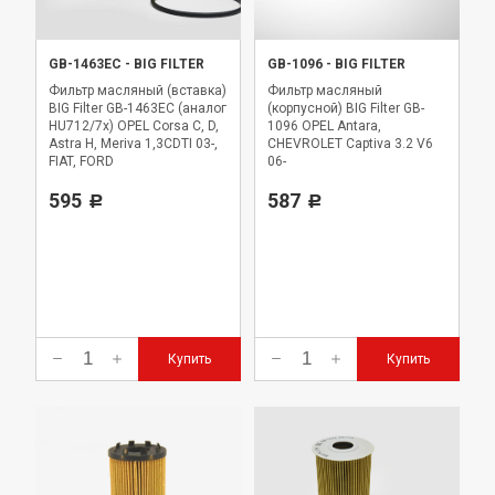
GB-1463EC
-
BIG FILTER
GB-1096
-
BIG FILTER
Фильтр масляный (вставка)
Фильтр масляный
BIG Filter GB-1463EC (аналог
(корпусной) BIG Filter GB-
HU712/7x) OPEL Corsa C, D,
1096 OPEL Antara,
Astra H, Meriva 1,3CDTI 03-,
CHEVROLET Captiva 3.2 V6
FIAT, FORD
06-
595
587
Р
Р
Купить
Купить