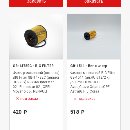
Заказать
Заказать
GB-1478EC
-
BIG FILTER
GB-1511
-
Биг фильтр
Фильтр масляный (вставка)
Фильтр масляный BIG Filter
BIG Filter GB-1478EC (аналог
GB-1511 (ан.HU 612/2 x)
HU923x) NISSAN Interstar
/63шт/CHEVROLET
02-, Primastar 02-, OPEL
Aveo,Cruze,Orlando;OPEL
Movano 00-, RENAULT
Astra(G,H,J)Corsa
Espace 00-, Avantime 02-03,
под заказ
под заказ
Laguna 00-, Master 00-,
Trafic 02-, Vel satis 02- 2,0-
2,2 TD
420
518
Р
Р