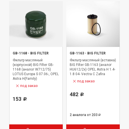
GB-1168
-
BIG FILTER
GB-1163
-
BIG FILTER
Фильтр масляный
Фильтр масляный (вставка)
(корпусной) BIG Filter GB-
BIG Filter GB-1163 (аналог
1168 (аналог W712/75)
HU612/2x) OPEL Astra H 1.4-
LOTUS Europa S 07.06-, OPEL
1.8 04- Vectra C Zafira
Astra H(Family)
под заказ
11.05-/Vectra C Z16XEP
под заказ
01.06, VAUXHALL Meriva
Z16XEP 02.06-
482
Р
153
Р
2 аналога
от 203
Р