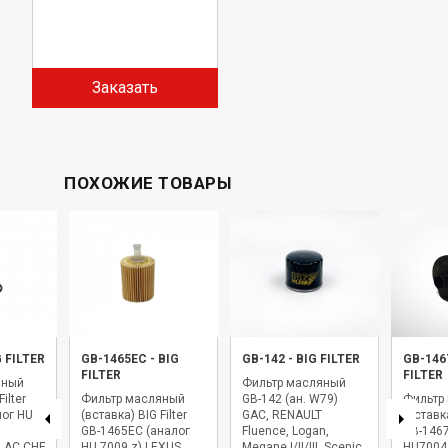
Заказать
ПОХОЖИЕ ТОВАРЫ
G FILTER
GB-1465EC
-
BIG
GB-142
-
BIG FILTER
GB-146
FILTER
FILTER
яный
Фильтр масляный
ilter
Фильтр масляный
GB-142 (ан. W79)
Фильтр
лог HU
(вставка) BIG Filter
GAC, RENAULT
(вставка
GB-1465EC (аналог
Fluence, Logan,
GB-1467
LAC,CHEVROLET,FIAT,OPEL,PONTIAC,SAAB,SATURN,SUBARU,VAUXHALL
HU 7009 z) LEXUS,
Megane I/II/III, Scenic
HU7004