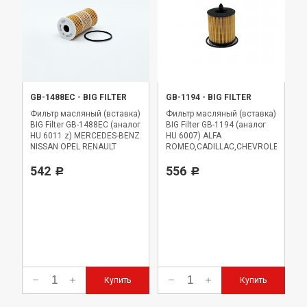
GB-1488EC
-
BIG FILTER
GB-1194
-
BIG FILTER
Фильтр масляный (вставка)
Фильтр масляный (вставка)
BIG Filter GB-1488EC (аналог
BIG Filter GB-1194 (аналог
HU 6011 z) MERCEDES-BENZ
HU 6007) ALFA
NISSAN OPEL RENAULT
ROMEO,CADILLAC,CHEVROLET,FIAT,
542
556
Р
Р
Купить
Купить