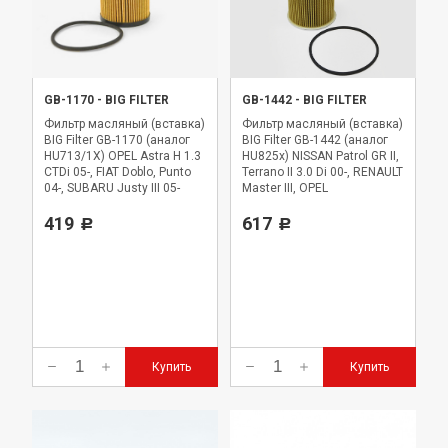
GB-1170
-
BIG FILTER
GB-1442
-
BIG FILTER
Фильтр масляный (вставка)
Фильтр масляный (вставка)
BIG Filter GB-1170 (аналог
BIG Filter GB-1442 (аналог
HU713/1X) OPEL Astra H 1.3
HU825x) NISSAN Patrol GR II,
CTDi 05-, FIAT Doblo, Punto
Terrano II 3.0 Di 00-, RENAULT
04-, SUBARU Justy III 05-
Master III, OPEL
419
617
Р
Р
Купить
Купить