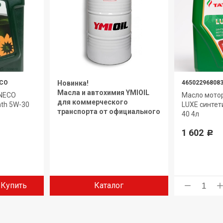
CO
Новинка!
46502296808
Масла и автохимия YMIOIL
NECO
Масло мото
для коммерческого
nth 5W-30
LUXE синтет
транспорта от официального
40 4л
дилера.
1 602
Р
Купить
Каталог