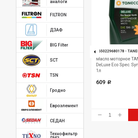
аналоги
FILTRON
ДЗАФ
BIG Filter
4650229680819
-
ТАТНЕФТЬ
4650229680178
-
TANE
Масло моторное Татнефть-
Масло моторное TA
SCT
-30
LUXE синтетика API
DeLuxe Eco Spec. Sy
SN/SM/ILSAC GF-5 5W-30 4л
1л
TSN
1 556
609
Р
Р
Гродно
Евроэлемент
ь
Купить
СЕДАН
Технофильтр
ЛМЗ