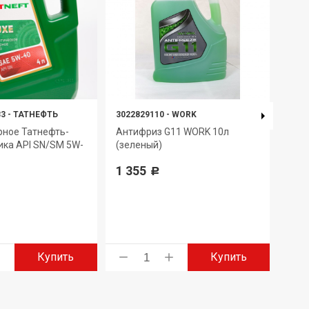
33
-
ТАТНЕФТЬ
3022829110
-
WORK
4650
рное Татнефть-
Антифриз G11 WORK 10л
Мас
ика API SN/SM 5W-
(зеленый)
LUXE
4л
1 355
Р
2 9
Купить
Купить