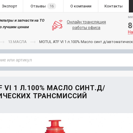
Экспорт
Отзывы
16
О компании
Контакты
ми
ильтры и запчасти на ТО
Онлайн трансляция
8
о лучшим ценам
работы офиса
На
13.МАСЛА
MOTUL ATF VI 1 л.100% Масло синт.д/автоматичес
Применяемость
Бренд
 VI 1 Л.100% МАСЛО СИНТ.Д/
ИЧЕСКИХ ТРАНСМИССИЙ