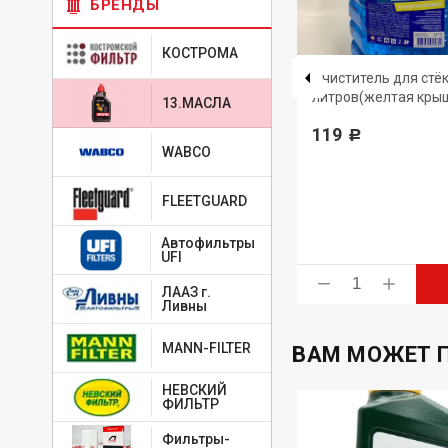
БРЕНДЫ
КОСТРОМА
4650229680819
-
ТАТНЕФТЬ
Очиститель для стёк
литров(желтая кры
Масло моторное Татнефть-
13.МАСЛА
-30
LUXE синтетика API
119
Р
SN/SM/ILSAC GF-5 5W-30 4л
WABCO
1 556
Р
FLEETGUARD
Автофильтры
UFI
ь
Купить
ЛААЗ г.
Ливны
MANN-FILTER
ВАМ МОЖЕТ 
НЕВСКИЙ
ФИЛЬТР
Фильтры-