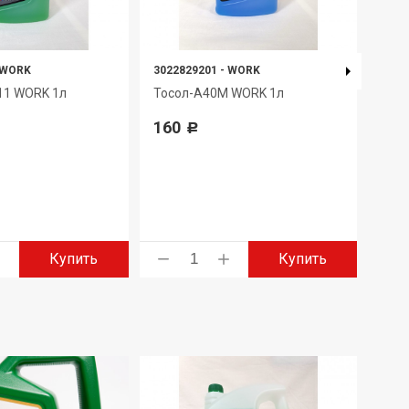
WORK
3022829201
-
WORK
4650
11 WORK 1л
Тосол-А40М WORK 1л
Мас
TAN
160
Р
553
Купить
Купить