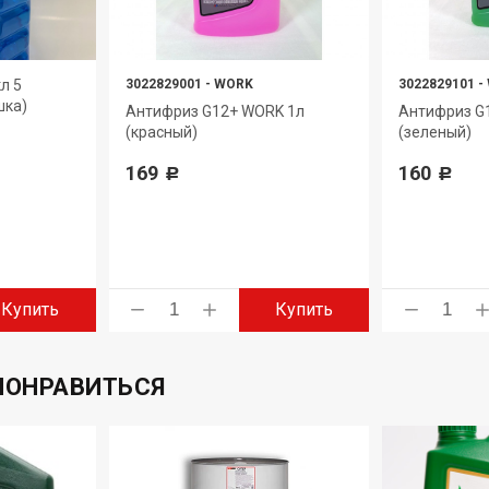
л 5
3022829001
-
WORK
3022829101
-
шка)
Антифриз G12+ WORK 1л
Антифриз G
(красный)
(зеленый)
169
160
Р
Р
Купить
Купить
ПОНРАВИТЬСЯ