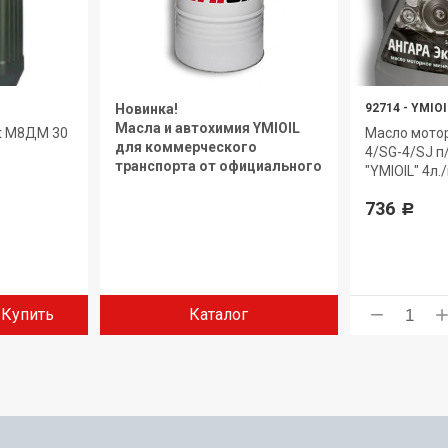
Новинка!
92714
-
YMIOI
Масла и автохимия YMIOIL
ht М8ДМ 30
Масло мото
для коммерческого
4/SG-4/SJ 
транспорта от официального
"YMIOIL" 4л.
дилера.
736
Р
Купить
Каталог