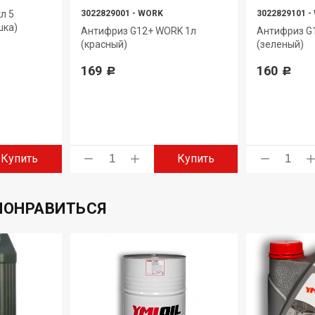
л 5
3022829001
-
WORK
3022829101
-
шка)
Антифриз G12+ WORK 1л
Антифриз G
(красный)
(зеленый)
169
160
Р
Р
Купить
Купить
ПОНРАВИТЬСЯ