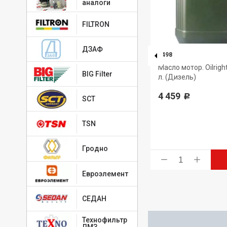
аналоги
FILTRON
ДЗАФ
4650229681397
-
ТАТНЕФТЬ
2498
Масло моторное Татнефть-
Масло мотор. Oilrig
BIG Filter
LUXE РАО синтетика SAE 5W-40
л. (Дизель)
20л
4 459
Р
SCT
14 264
Р
TSN
Гродно
ь
Купить
Евроэлемент
СЕДАН
Технофильтр
ЛМЗ