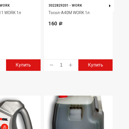
WORK
3022829201
-
WORK
4650
11 WORK 1л
Тосол-А40М WORK 1л
Мас
TAN
160
Р
553
Купить
Купить