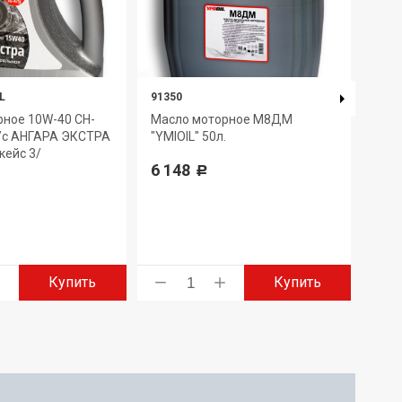
L
91350
4650
рное 10W-40 CH-
Масло моторное М8ДМ
Мас
п/с АНГАРА ЭКСТРА
"YMIOIL" 50л.
Ульт
/кейс 3/
5W-4
6 148
Р
1 4
Купить
Купить