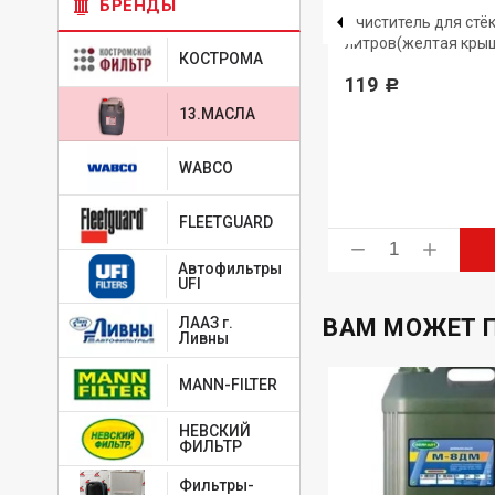
БРЕНДЫ
4650229680819
-
ТАТНЕФТЬ
Очиститель для стёк
литров(желтая кры
Масло моторное Татнефть-
КОСТРОМА
-30
LUXE синтетика API
119
Р
SN/SM/ILSAC GF-5 5W-30 4л
13.МАСЛА
1 556
Р
WABCO
FLEETGUARD
ь
Купить
Автофильтры
UFI
ВАМ МОЖЕТ 
ЛААЗ г.
Ливны
MANN-FILTER
НЕВСКИЙ
ФИЛЬТР
Фильтры-