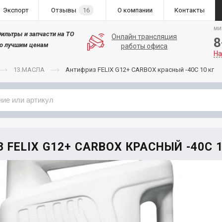
Экспорт
Отзывы
16
О компании
Контакты
ми
ильтры и запчасти на ТО
Онлайн трансляция
8
о лучшим ценам
работы офиса
На
13.МАСЛА
Антифриз FELIX G12+ CARBOX красный -40С 10 кг
Применяемость
Бренд
FELIX G12+ CARBOX КРАСНЫЙ -40С 1