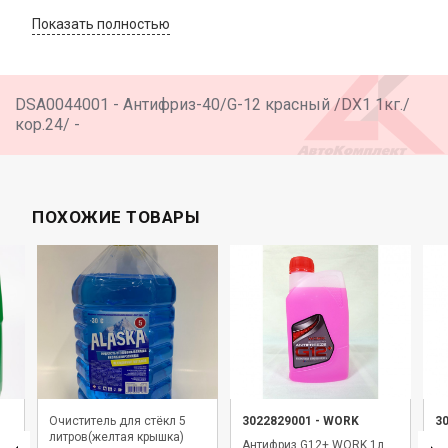
Показать полностью
DSA0044001 - Антифриз-40/G-12 красный /DX1 1кг./
кор.24/ -
ПОХОЖИЕ ТОВАРЫ
Очиститель для стёкл 5
3022829001
-
WORK
3
литров(желтая крышка)
Антифриз G12+ WORK 1л
А